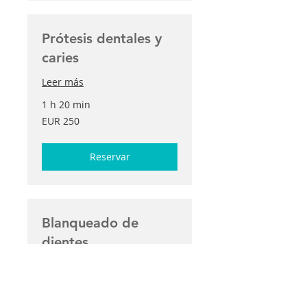
Prótesis dentales y
caries
Leer más
1 h 20 min
250
EUR 250
euros
Reservar
Blanqueado de
dientes
Leer más
50 min
200
EUR 200