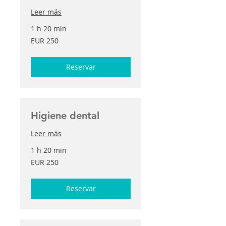
Leer más
1 h 20 min
250
EUR 250
euros
Reservar
Higiene dental
Leer más
1 h 20 min
250
EUR 250
euros
Reservar