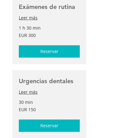
Exámenes de rutina
Leer más
1 h 30 min
300
EUR 300
euros
Reservar
Urgencias dentales
Leer más
30 min
150
EUR 150
euros
Reservar